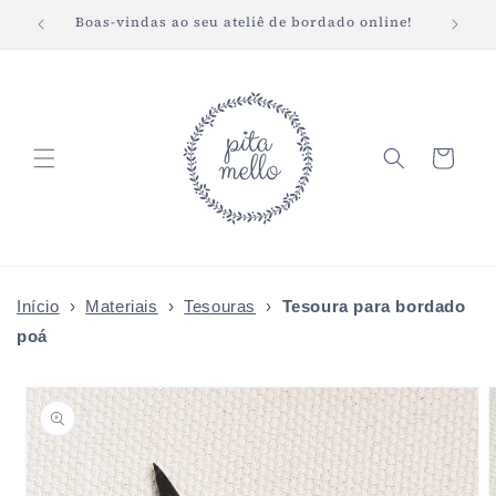
Pular
Boas-vindas ao seu ateliê de bordado online!
Fret
para o
conteúdo
Carrinho
Início
›
Materiais
›
Tesouras
›
Tesoura para bordado
poá
Pular para
as
informações
do produto