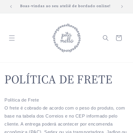
Pular
Boas-vindas ao seu ateliê de bordado online!
Fret
para o
conteúdo
Carrinho
POLÍTICA DE FRETE
Política de Frete
O frete é cobrado de acordo com o peso do produto, com
base na tabela dos Correios e no CEP informado pelo
cliente. A entrega poderá acontecer por encomenda
econômica (PAC), Sedex ou via transportadora, Jadlog ou