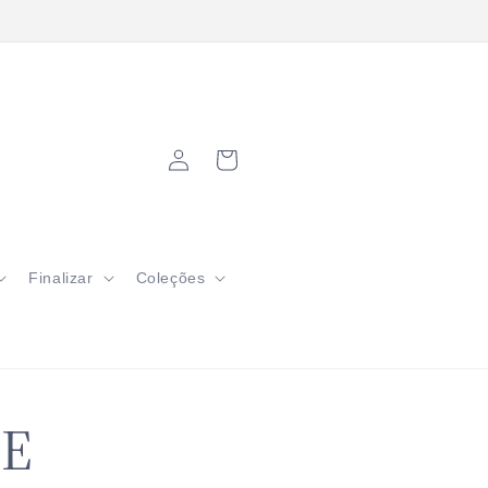
grátis em pedidos a partir de R$200
Fazer
Carrinho
login
Finalizar
Coleções
DE