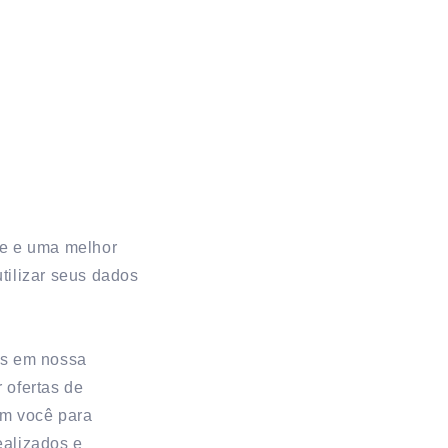
de e uma melhor
tilizar seus dados
as em nossa
r ofertas de
om você para
ealizados e