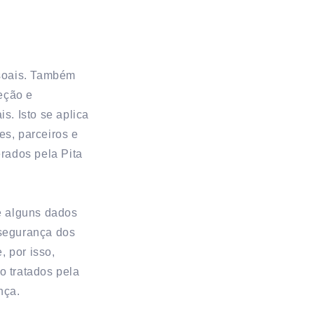
ssoais. Também
teção e
s. Isto se aplica
es, parceiros e
rados pela Pita
e alguns dados
 segurança dos
, por isso,
 tratados pela
nça.