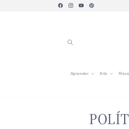
Pular
para o
Facebook
Instagram
YouTube
Pinterest
conteúdo
Aprender
Kits
Risc
POLÍT