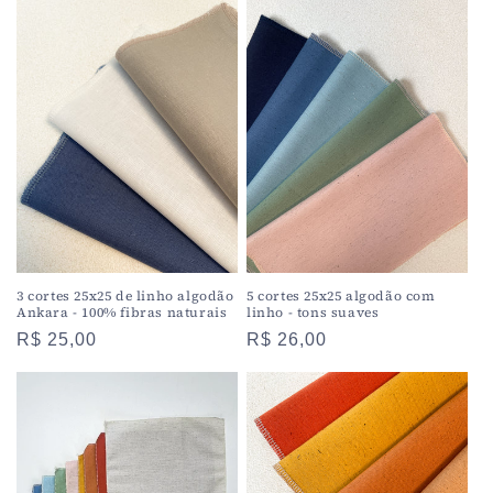
3 cortes 25x25 de linho algodão
5 cortes 25x25 algodão com
Ankara - 100% fibras naturais
linho - tons suaves
Preço
R$ 25,00
Preço
R$ 26,00
normal
normal