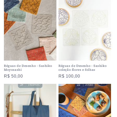
Réguas de Desenho - Sashiko
Réguas de Desenho - Sashiko
Moyozashi
coleção flores e folhas
Preço
R$ 50,00
Preço
R$ 100,00
normal
normal