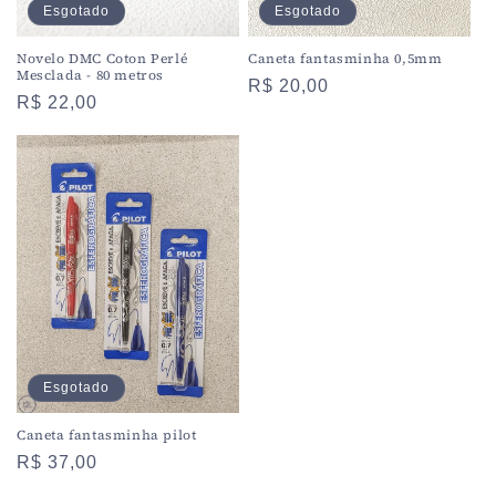
Esgotado
Esgotado
Novelo DMC Coton Perlé
Caneta fantasminha 0,5mm
Mesclada - 80 metros
Preço
R$ 20,00
Preço
R$ 22,00
normal
normal
Esgotado
Caneta fantasminha pilot
Preço
R$ 37,00
normal