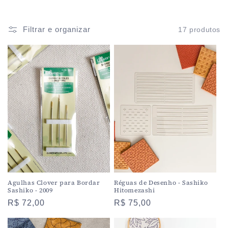
ã
o
Filtrar e organizar
17 produtos
:
Agulhas Clover para Bordar
Réguas de Desenho - Sashiko
Sashiko - 2009
Hitomezashi
Preço
R$ 72,00
Preço
R$ 75,00
normal
normal