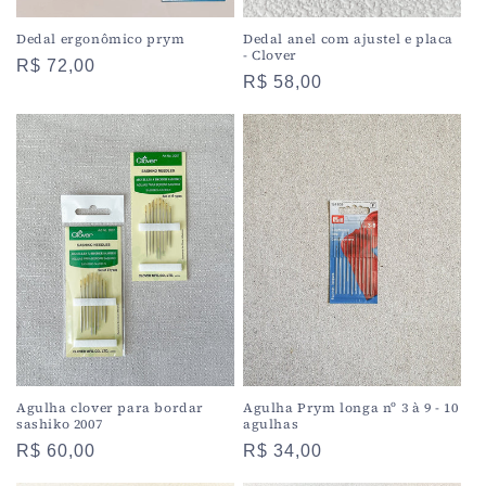
Dedal ergonômico prym
Dedal anel com ajustel e placa
- Clover
Preço
R$ 72,00
Preço
R$ 58,00
normal
normal
Agulha clover para bordar
Agulha Prym longa nº 3 à 9 - 10
sashiko 2007
agulhas
Preço
R$ 60,00
Preço
R$ 34,00
normal
normal