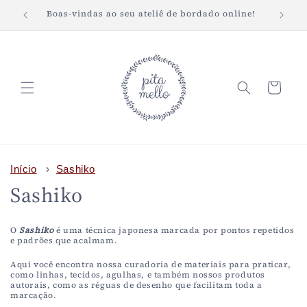
Pular
Boas-vindas ao seu ateliê de bordado online!
Fret
para o
conteúdo
Carrinho
Início
›
Sashiko
C
Sashiko
o
O
Sashiko
é uma técnica japonesa marcada por pontos repetidos
l
e padrões que acalmam.
Aqui você encontra nossa curadoria de materiais para praticar,
e
como linhas, tecidos, agulhas, e também nossos produtos
autorais, como as réguas de desenho que facilitam toda a
ç
marcação.