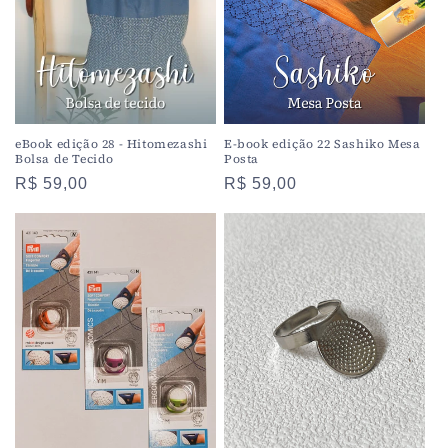
eBook edição 28 - Hitomezashi
E-book edição 22 Sashiko Mesa
Bolsa de Tecido
Posta
Preço
R$ 59,00
Preço
R$ 59,00
normal
normal