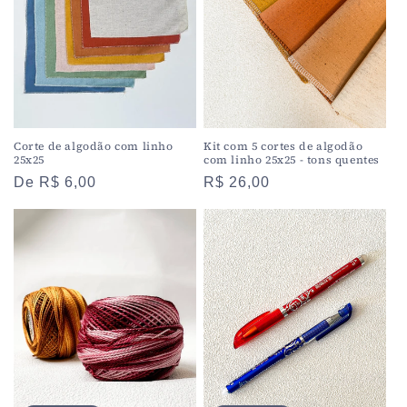
Corte de algodão com linho
Kit com 5 cortes de algodão
25x25
com linho 25x25 - tons quentes
Preço
De R$ 6,00
Preço
R$ 26,00
normal
normal