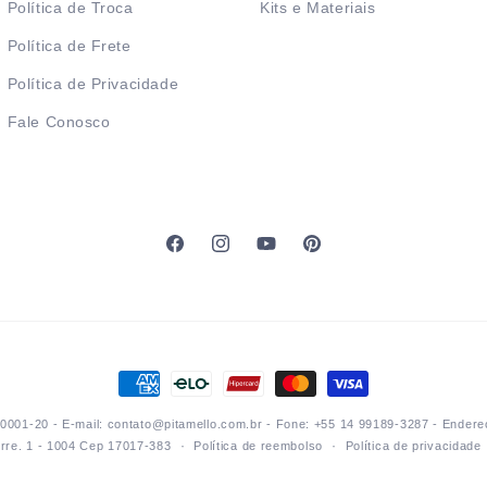
Política de Troca
Kits e Materiais
Política de Frete
Política de Privacidade
Fale Conosco
Facebook
Instagram
YouTube
Pinterest
Formas
de
0001-20 - E-mail: contato@pitamello.com.br - Fone: +55 14 99189-3287 - Endereç
pagamento
torre. 1 - 1004 Cep 17017-383
Política de reembolso
Política de privacidade