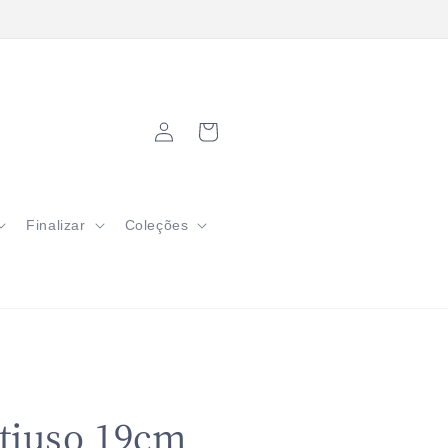
grátis em pedidos a partir de R$200
Fazer
Carrinho
login
Finalizar
Coleções
tiuso 19cm