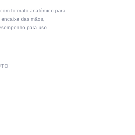
 com formato anatômico para
o encaixe das mãos,
desempenho para uso
UTO
e