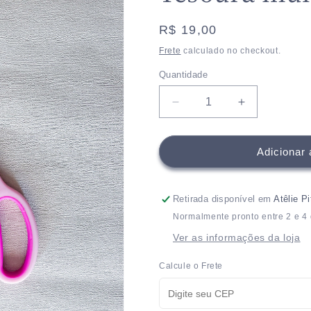
Preço
R$ 19,00
normal
Frete
calculado no checkout.
Quantidade
Quantidade
Diminuir
Aumentar
a
a
quantidade
quantidade
de
de
Adicionar 
Tesoura
Tesoura
multiuso
multiuso
19cm
19cm
Retirada disponível em
Atêlie P
Normalmente pronto entre 2 e 4 
Ver as informações da loja
Calcule o Frete