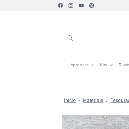
Pular
para o
Facebook
Instagram
YouTube
Pinterest
conteúdo
Aprender
Kits
Risc
Início
›
Materiais
›
Tesoura
Pular para
as
informações