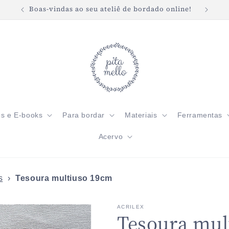
Boas-vindas ao seu ateliê de bordado online!
Frete 
os e E-books
Para bordar
Materiais
Ferramentas
Acervo
s
›
Tesoura multiuso 19cm
ACRILEX
Tesoura mul