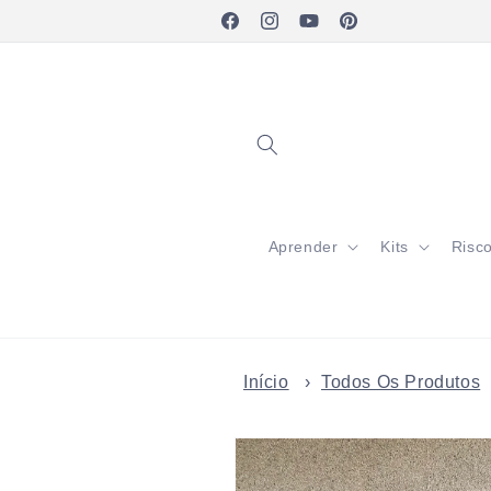
Pular
para o
Facebook
Instagram
YouTube
Pinterest
conteúdo
Aprender
Kits
Risc
Início
›
Todos Os Produtos
Pular para
as
informações