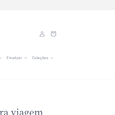
grátis em pedidos a partir de R$200
Fazer
Carrinho
login
Finalizar
Coleções
ra viagem