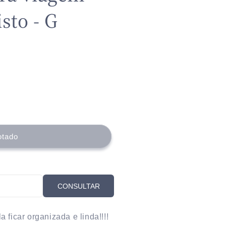
sto - G
otado
CONSULTAR
 ficar organizada e linda!!!!