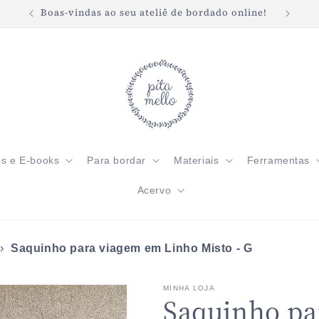
Boas-vindas ao seu ateliê de bordado online!
Frete 
os e E-books
Para bordar
Materiais
Ferramentas
Acervo
›
Saquinho para viagem em Linho Misto - G
MINHA LOJA
Saquinho pa