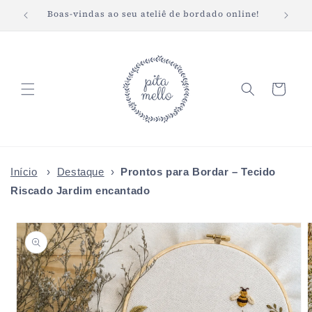
Pular
Boas-vindas ao seu ateliê de bordado online!
Fret
para o
conteúdo
Carrinho
Início
›
Destaque
›
Prontos para Bordar – Tecido
Riscado Jardim encantado
Pular para
as
informações
do produto