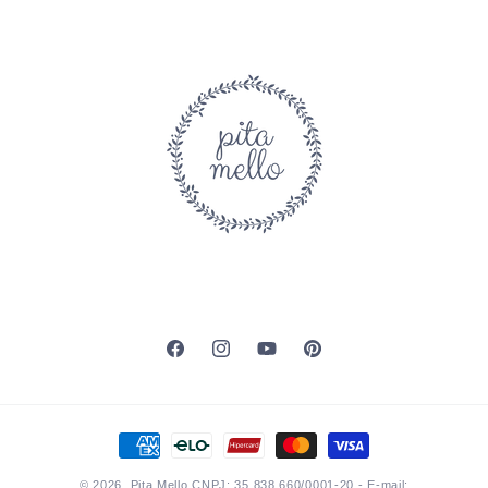
Facebook
Instagram
YouTube
Pinterest
Formas
de
© 2026,
Pita Mello
CNPJ: 35.838.660/0001-20 - E-mail: