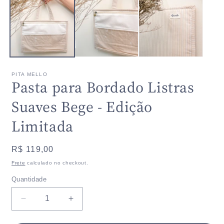
1
2
na
n
janela
j
modal
m
PITA MELLO
Pasta para Bordado Listras
Suaves Bege - Edição
Limitada
Preço
R$ 119,00
normal
Frete
calculado no checkout.
Quantidade
Quantidade
Diminuir
Aumentar
a
a
quantidade
quantidade