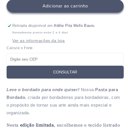
de
de
Adicionar ao carrinho
Pasta
Pasta
para
para
Bordado
Bordado
Retirada disponível em
Atêlie Pita Mello Bauru
Listras
Listras
Normalmente pronto entre 2 e 4 dias
Suaves
Suaves
Ver as informações da loja
Bege
Bege
-
-
Calcule o Frete
Edição
Edição
Limitada
Limitada
CONSULTAR
Leve o bordado para onde quiser!
Nossa
Pasta para
Bordado
, criada por bordadeiras para bordadeiras, com
o propósito de tornar sua arte ainda mais especial e
organizada.
Nesta
edição limitada
, escolhemos o tecido listrado