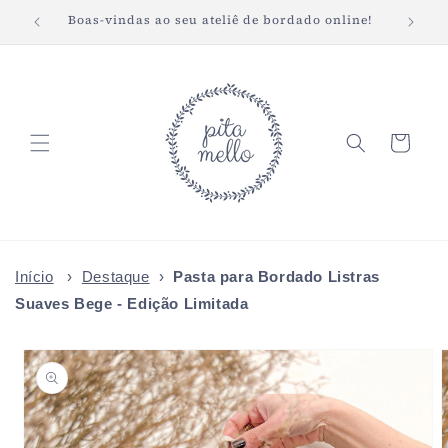
Pular
Boas-vindas ao seu ateliê de bordado online!
Fret
para o
conteúdo
Carrinho
Início
›
Destaque
›
Pasta para Bordado Listras
Suaves Bege - Edição Limitada
Pular para
as
informações
do produto