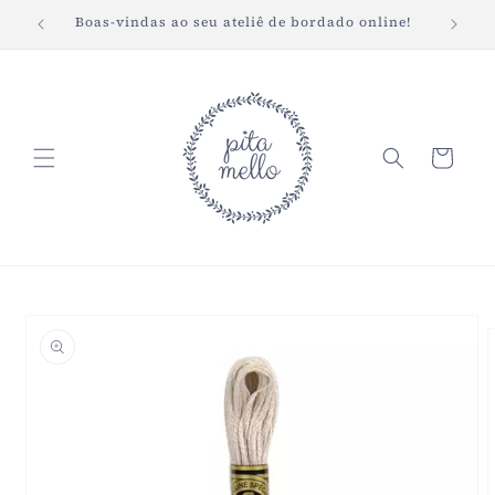
Pular
Boas-vindas ao seu ateliê de bordado online!
Fret
para o
conteúdo
Carrinho
Pular para
as
informações
do produto