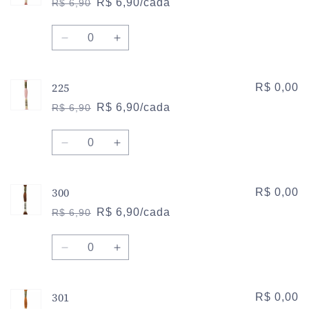
R$ 6,90/cada
R$ 6,90
Preço
Preço
normal
promocional
Quantidade
Diminuir
Aumentar
a
a
quantidade
quantidade
225
de
de
R$ 0,00
224
224
R$ 6,90/cada
R$ 6,90
Preço
Preço
normal
promocional
Quantidade
Diminuir
Aumentar
a
a
quantidade
quantidade
300
de
de
R$ 0,00
225
225
R$ 6,90/cada
R$ 6,90
Preço
Preço
normal
promocional
Quantidade
Diminuir
Aumentar
a
a
quantidade
quantidade
301
de
de
R$ 0,00