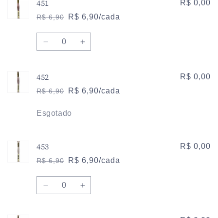
451
de
de
R$ 0,00
437
437
R$ 6,90/cada
R$ 6,90
Preço
Preço
normal
promocional
Quantidade
Diminuir
Aumentar
a
a
quantidade
quantidade
452
de
de
R$ 0,00
451
451
R$ 6,90/cada
R$ 6,90
Preço
Preço
normal
promocional
Quantidade
Esgotado
453
R$ 0,00
R$ 6,90/cada
R$ 6,90
Preço
Preço
normal
promocional
Quantidade
Diminuir
Aumentar
a
a
quantidade
quantidade