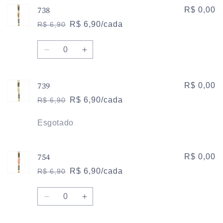
738
de
de
R$ 0,00
722
722
R$ 6,90/cada
R$ 6,90
Preço
Preço
normal
promocional
Quantidade
Diminuir
Aumentar
a
a
quantidade
quantidade
739
de
de
R$ 0,00
738
738
R$ 6,90/cada
R$ 6,90
Preço
Preço
normal
promocional
Quantidade
Esgotado
754
R$ 0,00
R$ 6,90/cada
R$ 6,90
Preço
Preço
normal
promocional
Quantidade
Diminuir
Aumentar
a
a
quantidade
quantidade