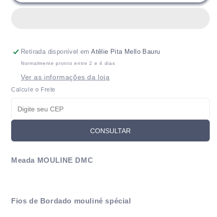
Meada
Meada
mouliné
mouliné
DMC
DMC
tons
tons
terrosos
terrosos
Retirada disponível em
Atêlie Pita Mello Bauru
Normalmente pronto entre 2 e 4 dias
Ver as informações da loja
Calcule o Frete
CONSULTAR
Meada MOULINE DMC
Fios de Bordado mouliné spécial