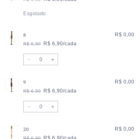
Preço
Preço
normal
promocional
Quantidade
Esgotado
8
R$ 0,00
R$ 6,90/cada
R$ 6,90
Preço
Preço
normal
promocional
Quantidade
Diminuir
Aumentar
a
a
quantidade
quantidade
9
de
de
R$ 0,00
8
8
R$ 6,90/cada
R$ 6,90
Preço
Preço
normal
promocional
Quantidade
Diminuir
Aumentar
a
a
quantidade
quantidade
20
de
de
R$ 0,00
9
9
R$ 6,90/cada
R$ 6,90