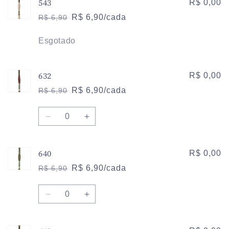
543
de
de
R$ 0,00
453
453
R$ 6,90/cada
R$ 6,90
Preço
Preço
normal
promocional
Quantidade
Esgotado
632
R$ 0,00
R$ 6,90/cada
R$ 6,90
Preço
Preço
normal
promocional
Quantidade
Diminuir
Aumentar
a
a
quantidade
quantidade
640
de
de
R$ 0,00
632
632
R$ 6,90/cada
R$ 6,90
Preço
Preço
normal
promocional
Quantidade
Diminuir
Aumentar
a
a
quantidade
quantidade