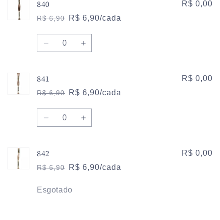
840
de
de
R$ 0,00
839
839
R$ 6,90/cada
R$ 6,90
Preço
Preço
normal
promocional
Quantidade
Diminuir
Aumentar
a
a
quantidade
quantidade
841
de
de
R$ 0,00
840
840
R$ 6,90/cada
R$ 6,90
Preço
Preço
normal
promocional
Quantidade
Diminuir
Aumentar
a
a
quantidade
quantidade
842
de
de
R$ 0,00
841
841
R$ 6,90/cada
R$ 6,90
Preço
Preço
normal
promocional
Quantidade
Esgotado