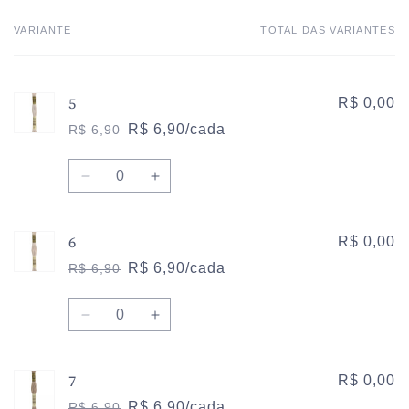
VARIANTE
TOTAL DAS VARIANTES
Carrinho
5
R$ 0,00
R$ 6,90/cada
R$ 6,90
Preço
Preço
normal
promocional
Quantidade
Diminuir
Aumentar
a
a
quantidade
quantidade
6
de
de
R$ 0,00
5
5
R$ 6,90/cada
R$ 6,90
Preço
Preço
normal
promocional
Quantidade
Diminuir
Aumentar
a
a
quantidade
quantidade
7
de
de
R$ 0,00
6
6
R$ 6,90/cada
R$ 6,90