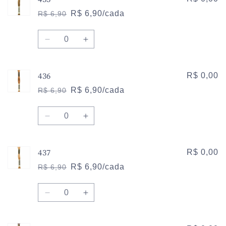
434
434
R$ 6,90/cada
R$ 6,90
Preço
Preço
normal
promocional
Quantidade
Diminuir
Aumentar
a
a
quantidade
quantidade
436
de
de
R$ 0,00
435
435
R$ 6,90/cada
R$ 6,90
Preço
Preço
normal
promocional
Quantidade
Diminuir
Aumentar
a
a
quantidade
quantidade
437
de
de
R$ 0,00
436
436
R$ 6,90/cada
R$ 6,90
Preço
Preço
normal
promocional
Quantidade
Diminuir
Aumentar
a
a
quantidade
quantidade