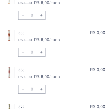
300
300
R$ 6,90/cada
R$ 6,90
Preço
Preço
normal
promocional
Quantidade
Diminuir
Aumentar
a
a
quantidade
quantidade
355
de
de
R$ 0,00
301
301
R$ 6,90/cada
R$ 6,90
Preço
Preço
normal
promocional
Quantidade
Diminuir
Aumentar
a
a
quantidade
quantidade
356
de
de
R$ 0,00
355
355
R$ 6,90/cada
R$ 6,90
Preço
Preço
normal
promocional
Quantidade
Diminuir
Aumentar
a
a
quantidade
quantidade
372
de
de
R$ 0,00