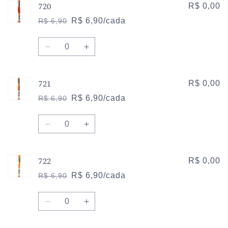
720
de
de
R$ 0,00
712
712
R$ 6,90/cada
R$ 6,90
Preço
Preço
normal
promocional
Quantidade
Diminuir
Aumentar
a
a
quantidade
quantidade
721
de
de
R$ 0,00
720
720
R$ 6,90/cada
R$ 6,90
Preço
Preço
normal
promocional
Quantidade
Diminuir
Aumentar
a
a
quantidade
quantidade
722
de
de
R$ 0,00
721
721
R$ 6,90/cada
R$ 6,90
Preço
Preço
normal
promocional
Quantidade
Diminuir
Aumentar
a
a
quantidade
quantidade