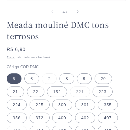
Abrir
m
mídia
2
1
de
n
1
/
3
na
j
janela
m
Meada mouliné DMC tons
modal
terrosos
Preço
R$ 6,90
normal
Frete
calculado no checkout.
Código COR DMC
Variante
5
6
7
8
9
20
esgotada
ou
indisponível
Variante
21
22
152
221
223
esgotada
ou
indisponível
224
225
300
301
355
356
372
400
402
407