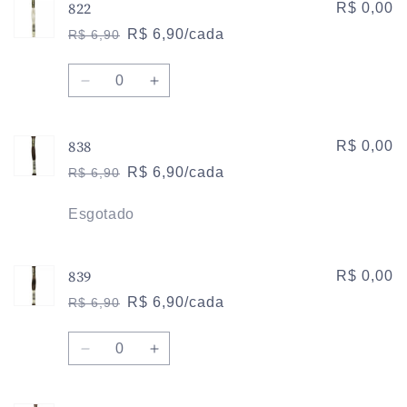
822
R$ 0,00
R$ 6,90/cada
R$ 6,90
Preço
Preço
normal
promocional
Quantidade
Diminuir
Aumentar
a
a
quantidade
quantidade
838
de
de
R$ 0,00
822
822
R$ 6,90/cada
R$ 6,90
Preço
Preço
normal
promocional
Quantidade
Esgotado
839
R$ 0,00
R$ 6,90/cada
R$ 6,90
Preço
Preço
normal
promocional
Quantidade
Diminuir
Aumentar
a
a
quantidade
quantidade