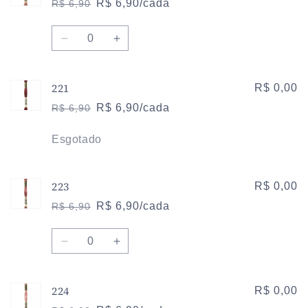
R$ 6,90/cada
R$ 6,90
Preço
Preço
normal
promocional
Quantidade
Diminuir
Aumentar
a
a
quantidade
quantidade
221
de
de
R$ 0,00
152
152
R$ 6,90/cada
R$ 6,90
Preço
Preço
normal
promocional
Quantidade
Esgotado
223
R$ 0,00
R$ 6,90/cada
R$ 6,90
Preço
Preço
normal
promocional
Quantidade
Diminuir
Aumentar
a
a
quantidade
quantidade
224
de
de
R$ 0,00
223
223