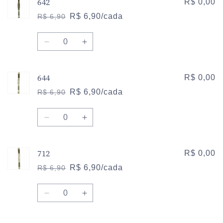
642
de
de
R$ 0,00
640
640
R$ 6,90/cada
R$ 6,90
Preço
Preço
normal
promocional
Quantidade
Diminuir
Aumentar
a
a
quantidade
quantidade
644
de
de
R$ 0,00
642
642
R$ 6,90/cada
R$ 6,90
Preço
Preço
normal
promocional
Quantidade
Diminuir
Aumentar
a
a
quantidade
quantidade
712
de
de
R$ 0,00
644
644
R$ 6,90/cada
R$ 6,90
Preço
Preço
normal
promocional
Quantidade
Diminuir
Aumentar
a
a
quantidade
quantidade