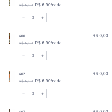
356
356
R$ 6,90/cada
R$ 6,90
Preço
Preço
normal
promocional
Quantidade
Diminuir
Aumentar
a
a
quantidade
quantidade
400
de
de
R$ 0,00
372
372
R$ 6,90/cada
R$ 6,90
Preço
Preço
normal
promocional
Quantidade
Diminuir
Aumentar
a
a
quantidade
quantidade
402
de
de
R$ 0,00
400
400
R$ 6,90/cada
R$ 6,90
Preço
Preço
normal
promocional
Quantidade
Diminuir
Aumentar
a
a
quantidade
quantidade
407
de
de
R$ 0,00