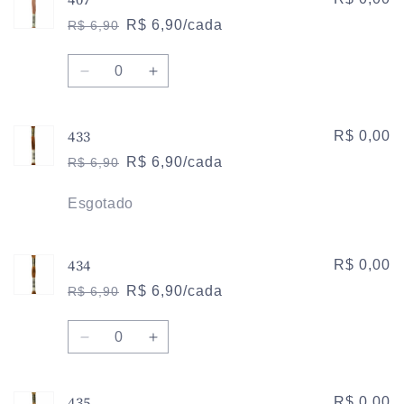
402
402
R$ 6,90/cada
R$ 6,90
Preço
Preço
normal
promocional
Quantidade
Diminuir
Aumentar
a
a
quantidade
quantidade
433
de
de
R$ 0,00
407
407
R$ 6,90/cada
R$ 6,90
Preço
Preço
normal
promocional
Quantidade
Esgotado
434
R$ 0,00
R$ 6,90/cada
R$ 6,90
Preço
Preço
normal
promocional
Quantidade
Diminuir
Aumentar
a
a
quantidade
quantidade
435
de
de
R$ 0,00