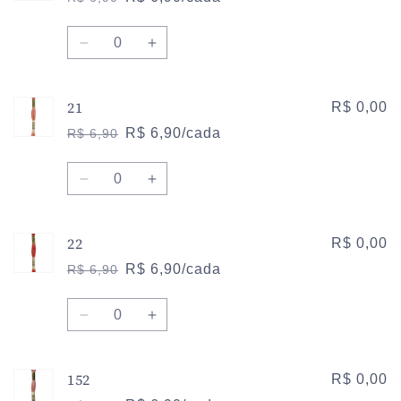
Preço
Preço
normal
promocional
Quantidade
Diminuir
Aumentar
a
a
quantidade
quantidade
21
de
de
R$ 0,00
20
20
R$ 6,90/cada
R$ 6,90
Preço
Preço
normal
promocional
Quantidade
Diminuir
Aumentar
a
a
quantidade
quantidade
22
de
de
R$ 0,00
21
21
R$ 6,90/cada
R$ 6,90
Preço
Preço
normal
promocional
Quantidade
Diminuir
Aumentar
a
a
quantidade
quantidade
152
de
de
R$ 0,00
22
22