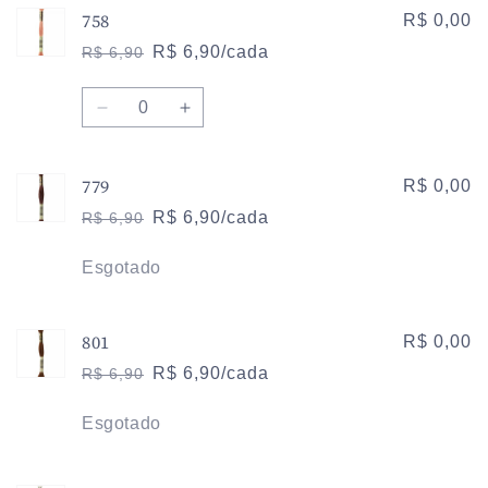
758
de
de
R$ 0,00
754
754
R$ 6,90/cada
R$ 6,90
Preço
Preço
normal
promocional
Quantidade
Diminuir
Aumentar
a
a
quantidade
quantidade
779
de
de
R$ 0,00
758
758
R$ 6,90/cada
R$ 6,90
Preço
Preço
normal
promocional
Quantidade
Esgotado
801
R$ 0,00
R$ 6,90/cada
R$ 6,90
Preço
Preço
normal
promocional
Quantidade
Esgotado