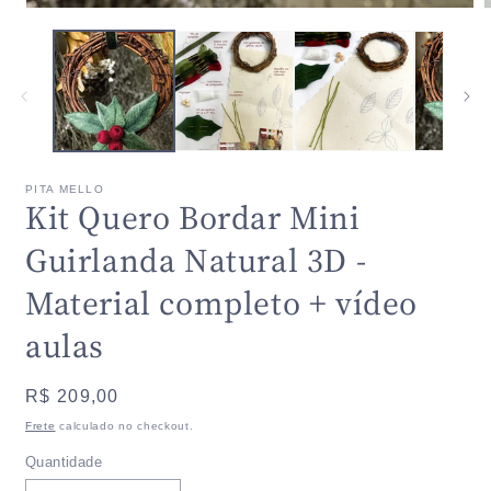
j
Abrir
m
mídia
1
na
janela
modal
PITA MELLO
Kit Quero Bordar Mini
Guirlanda Natural 3D -
Material completo + vídeo
aulas
Preço
R$ 209,00
normal
Frete
calculado no checkout.
Quantidade
Quantidade