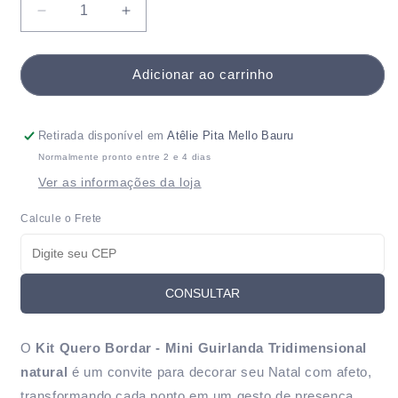
Diminuir
Aumentar
a
a
quantidade
quantidade
de
de
Adicionar ao carrinho
Kit
Kit
Quero
Quero
Bordar
Bordar
Retirada disponível em
Atêlie Pita Mello Bauru
Mini
Mini
Normalmente pronto entre 2 e 4 dias
Guirlanda
Guirlanda
Ver as informações da loja
Natural
Natural
3D
3D
Calcule o Frete
-
-
Material
Material
completo
completo
+
+
CONSULTAR
vídeo
vídeo
aulas
aulas
O
Kit Quero Bordar - Mini Guirlanda Tridimensional
natural
é um convite para decorar seu Natal com afeto,
transformando cada ponto em um gesto de presença,