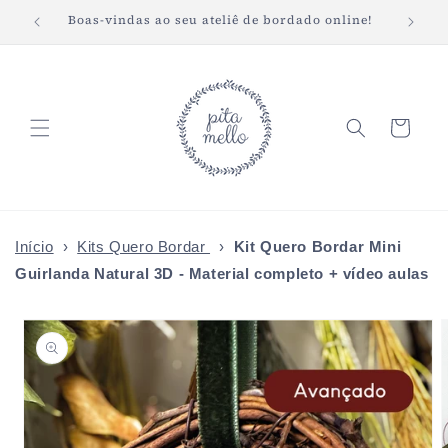
Pular
Boas-vindas ao seu ateliê de bordado online!
Fret
para o
conteúdo
Carrinho
Início
›
Kits Quero Bordar
›
Kit Quero Bordar Mini
Guirlanda Natural 3D - Material completo + vídeo aulas
Pular para
as
informações
do produto