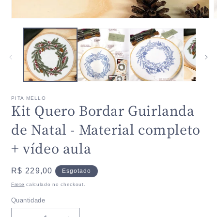
2
n
j
Abrir
m
mídia
1
na
janela
modal
PITA MELLO
Kit Quero Bordar Guirlanda
de Natal - Material completo
+ vídeo aula
Preço
R$ 229,00
Esgotado
normal
Frete
calculado no checkout.
Quantidade
Quantidade