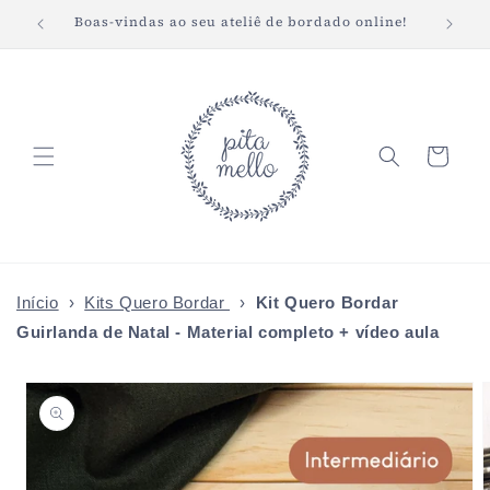
Pular
Boas-vindas ao seu ateliê de bordado online!
Fret
para o
conteúdo
Carrinho
Início
›
Kits Quero Bordar
›
Kit Quero Bordar
Guirlanda de Natal - Material completo + vídeo aula
Pular para
as
informações
do produto