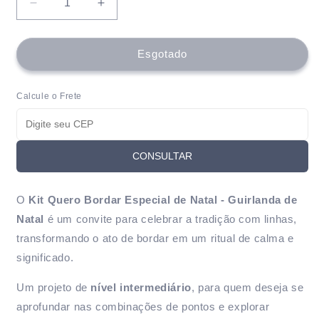
Diminuir
Aumentar
a
a
quantidade
quantidade
de
de
Esgotado
Kit
Kit
Quero
Quero
Calcule o Frete
Bordar
Bordar
Guirlanda
Guirlanda
de
de
Natal
Natal
CONSULTAR
-
-
Material
Material
completo
completo
O
Kit Quero Bordar Especial de Natal - Guirlanda de
+
+
vídeo
vídeo
Natal
é um convite para celebrar a tradição com linhas,
aula
aula
transformando o ato de bordar em um ritual de calma e
significado.
Um projeto de
nível intermediário
, para quem deseja se
aprofundar nas combinações de pontos e explorar