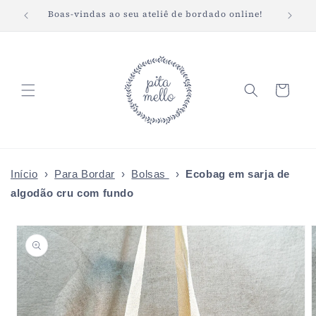
Pular
Boas-vindas ao seu ateliê de bordado online!
Fret
para o
conteúdo
Carrinho
Início
›
Para Bordar
›
Bolsas
›
Ecobag em sarja de
algodão cru com fundo
Pular para
as
informações
do produto