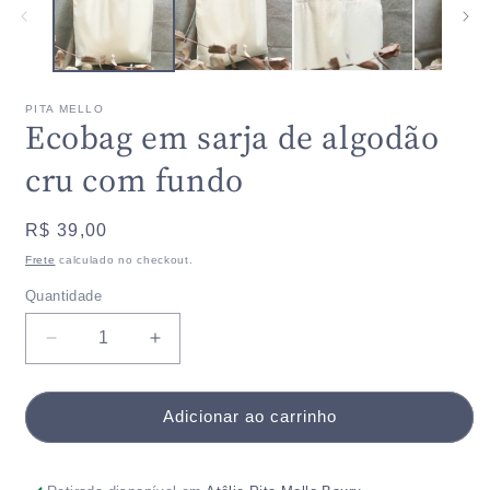
janela
j
modal
m
PITA MELLO
Ecobag em sarja de algodão
cru com fundo
Preço
R$ 39,00
normal
Frete
calculado no checkout.
Quantidade
Quantidade
Diminuir
Aumentar
a
a
quantidade
quantidade
de
de
Adicionar ao carrinho
Ecobag
Ecobag
em
em
sarja
sarja