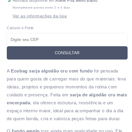
Retirada disponível em
Atêlie Pita Mello Bauru
de
de
Normalmente pronto entre 2 e 4 dias
algodão
algodão
Ver as informações da loja
cru
cru
com
com
Calcule o Frete
fundo
fundo
CONSULTAR
A
Ecobag sarja algodão cru com fundo
foi pensada
para quem gosta de carregar mais do que materiais: leva
ideias, projetos e pequenos momentos da rotina com
cuidado e presença. Feita em
sarja de algodão cru mais
encorpada
, ela oferece estrutura, resistência e um
espaço interno maior, ideal para acompanhar o dia a dia
de quem borda, cria e valoriza peças feitas para durar.
O
fundo amplo
traz ainda mais praticidade no uso. Ele