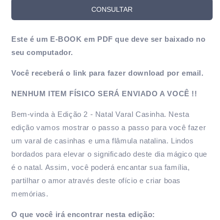
Natal
Natal
CONSULTAR
Varal
Varal
Casinha
Casinha
Este é um E-BOOK em PDF que deve ser baixado no
seu computador.
Você receberá o link para fazer download por email.
NENHUM ITEM FÍSICO SERÁ ENVIADO A VOCÊ !!
Bem-vinda à Edição 2 - Natal Varal Casinha. Nesta
edição vamos mostrar o passo a passo para você fazer
um varal de casinhas e uma flâmula natalina. Lindos
bordados para elevar o significado deste dia mágico que
é o natal. Assim, você poderá encantar sua família,
partilhar o amor através deste ofício e criar boas
memórias.
O que você irá encontrar nesta edição: