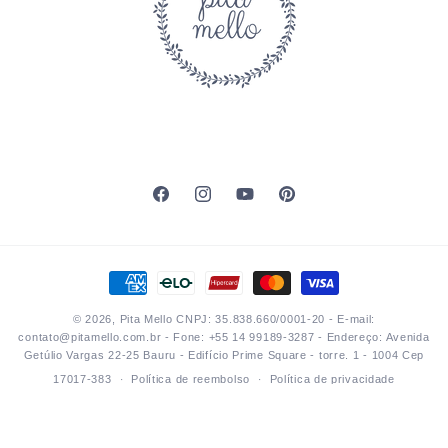
Facebook
Instagram
YouTube
Pinterest
Formas
de
© 2026,
Pita Mello
CNPJ: 35.838.660/0001-20 - E-mail:
pagamento
contato@pitamello.com.br - Fone: +55 14 99189-3287 - Endereço: Avenida
Getúlio Vargas 22-25 Bauru - Edifício Prime Square - torre. 1 - 1004 Cep
17017-383
Política de reembolso
Política de privacidade
Termos de serviço
Política de frete
Informações de contato
Aviso legal