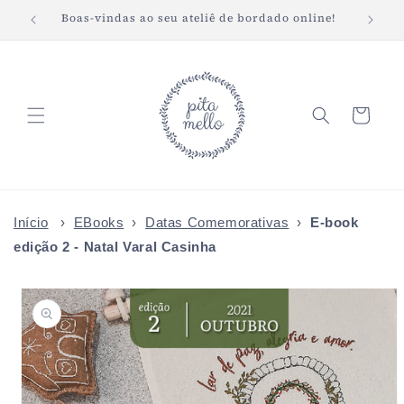
Pular
Boas-vindas ao seu ateliê de bordado online!
Fret
para o
conteúdo
Carrinho
Início
›
EBooks
›
Datas Comemorativas
›
E-book
edição 2 - Natal Varal Casinha
Pular para
as
informações
do produto