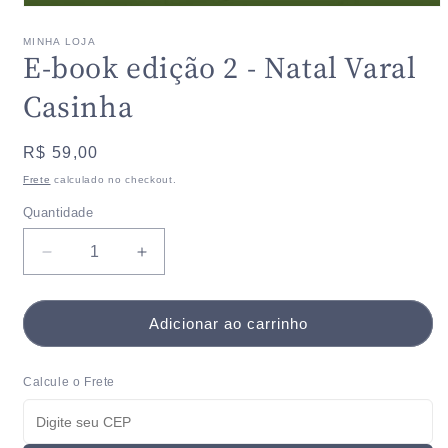
Abrir
mídia
1
MINHA LOJA
E-book edição 2 - Natal Varal
na
janela
modal
Casinha
Preço
R$ 59,00
normal
Frete
calculado no checkout.
Quantidade
Quantidade
Diminuir
Aumentar
a
a
quantidade
quantidade
de
de
Adicionar ao carrinho
E-
E-
book
book
Calcule o Frete
edição
edição
2
2
-
-