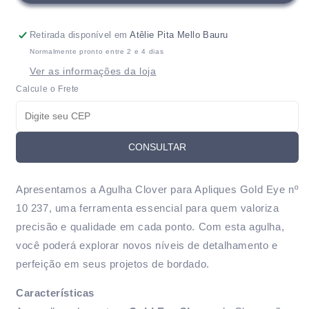
Agulhas
Agulhas
Clover
Clover
para
para
Retirada disponível em
Atêlie Pita Mello Bauru
Apliques
Apliques
Normalmente pronto entre 2 e 4 dias
Gold
Gold
Ver as informações da loja
Eye
Eye
nº
nº
Calcule o Frete
10
10
237
237
CONSULTAR
Apresentamos a Agulha Clover para Apliques Gold Eye nº
10 237, uma ferramenta essencial para quem valoriza
precisão e qualidade em cada ponto. Com esta agulha,
você poderá explorar novos níveis de detalhamento e
perfeição em seus projetos de bordado.
Características