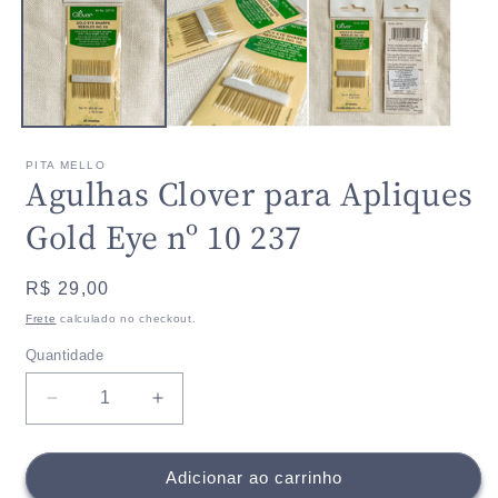
1
2
na
n
janela
j
modal
m
PITA MELLO
Agulhas Clover para Apliques
Gold Eye nº 10 237
Preço
R$ 29,00
normal
Frete
calculado no checkout.
Quantidade
Quantidade
Diminuir
Aumentar
a
a
quantidade
quantidade
de
de
Adicionar ao carrinho