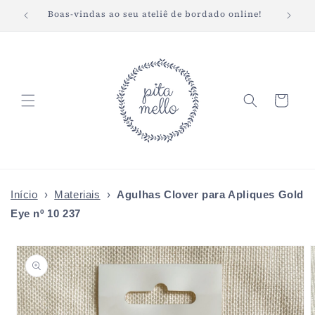
Pular
Boas-vindas ao seu ateliê de bordado online!
Fret
para o
conteúdo
Carrinho
Início
›
Materiais
›
Agulhas Clover para Apliques Gold
Eye nº 10 237
Pular para
as
informações
do produto