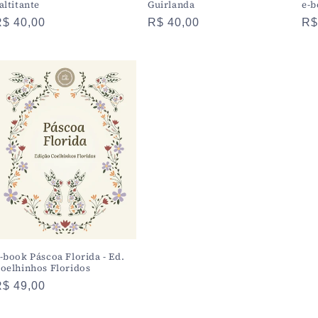
altitante
Guirlanda
e-
Preço
R$ 40,00
Preço
R$ 40,00
Pr
R$
normal
normal
no
-book Páscoa Florida - Ed.
oelhinhos Floridos
Preço
R$ 49,00
normal