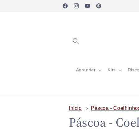
Pular
para o
Facebook
Instagram
YouTube
Pinterest
conteúdo
Aprender
Kits
Risc
Início
›
Páscoa - Coelhinhos
C
Páscoa - Coe
o