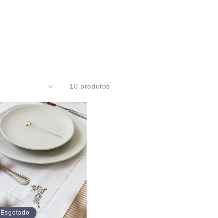
10 produtos
Esgotado