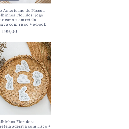
o Americano de Páscoa
lhinhos Floridos: jogo
ricano + entretela
siva com risco + e-book
eço
 199,00
rmal
lhinhos Floridos:
retela adesiva com risco +