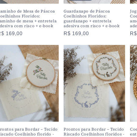
aminho de Mesa de Páscoa
Guardanapo de Páscoa
Jog
oelhinhos Floridos:
Coelhinhos Floridos:
Coe
aminho de mesa + entretela
guardanapo + entretela
ame
desiva com risco + e-book
adesiva com risco + e-book
ade
Preço
R$ 169,00
Preço
R$ 169,00
Pr
R$
normal
normal
no
rontos para Bordar – Tecido
Prontos para Bordar – Tecido
Coe
iscado Coelhinho florido -
Riscado Coelhinhos floridos -
ent