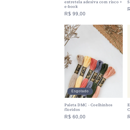
entretela adesiva com risco +
S
e-book
Preço
R$ 99,00
normal
Esgotado
Paleta DMC - Coelhinhos
E
floridos
C
Preço
R$ 60,00
normal