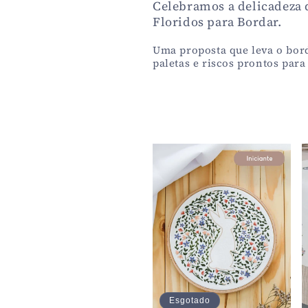
Celebramos a delicadeza 
Floridos para Bordar.
l
Uma proposta que leva o bord
e
paletas e riscos prontos para
ç
ã
o
:
Esgotado