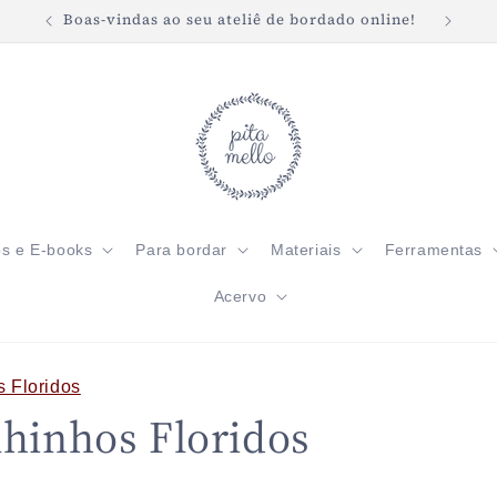
Boas-vindas ao seu ateliê de bordado online!
Frete 
os e E-books
Para bordar
Materiais
Ferramentas
Acervo
 Floridos
lhinhos Floridos