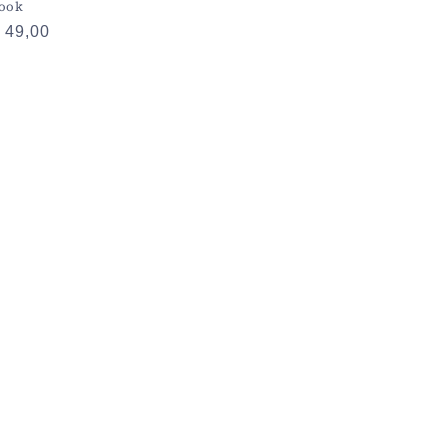
book
eço
 49,00
rmal