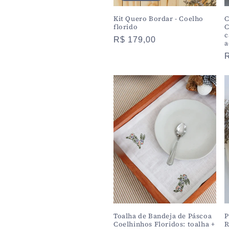
Kit Quero Bordar - Coelho
C
florido
C
c
Preço
R$ 179,00
a
normal
Toalha de Bandeja de Páscoa
P
Coelhinhos Floridos: toalha +
R