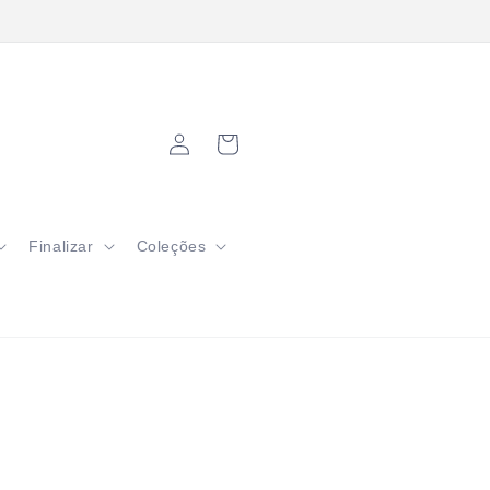
grátis em pedidos a partir de R$200
Fazer
Carrinho
login
Finalizar
Coleções